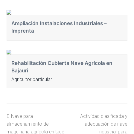
Ampliación Instalaciones Industriales –
Imprenta
Rehabilitación Cubierta Nave Agrícola en
Bajauri
Agricultor particular
previous
next
Nave para
Actividad clasificada y
post:
post:
almacenamiento de
adecuación de nave
maquinaria agrícola en Ujué
industrial para