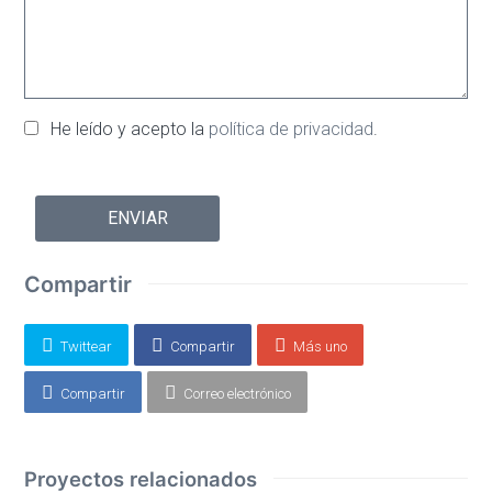
He leído y acepto la
política de privacidad
.
Por
favor,
deja
este
Compartir
campo
vacío.
Twittear
Compartir
Más uno
Compartir
Correo electrónico
Proyectos relacionados