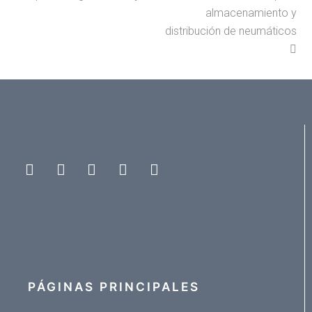
almacenamiento y
distribución de neumáticos
Instagram
Facebook
Vimeo
Twitter
LinkedIn
PÁGINAS PRINCIPALES