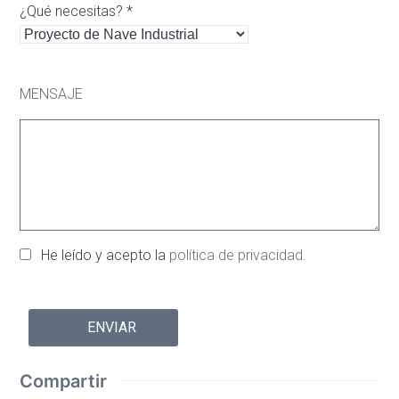
¿Qué necesitas? *
MENSAJE
He leído y acepto la
política de privacidad
.
Por
favor,
deja
este
Compartir
campo