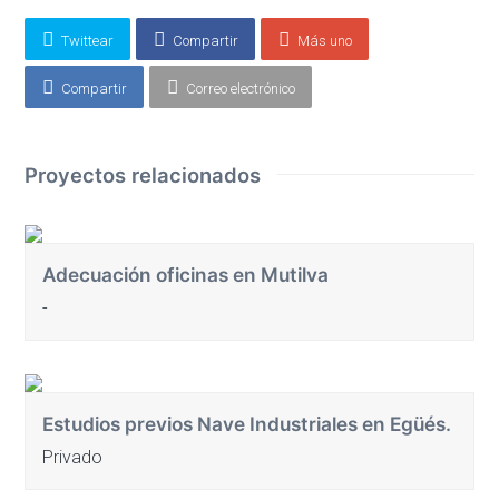
vacío.
Twittear
Compartir
Más uno
Compartir
Correo electrónico
Proyectos relacionados
Adecuación oficinas en Mutilva
-
Estudios previos Nave Industriales en Egüés.
Privado