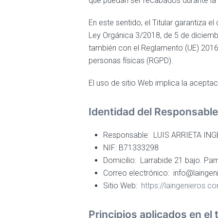
que puedan ser recabados durante la 
En este sentido, el Titular garantiza 
Ley Orgánica 3/2018, de 5 de diciemb
también con el Reglamento (UE) 2016/
personas físicas (RGPD).
El uso de sitio Web implica la acepta
Identidad del Responsable
Responsable:
LUIS ARRIETA INGE
NIF:
B71333298
Domicilio:
Larrabide 21 bajo. Pam
Correo electrónico:
info@laingen
Sitio Web:
https://laingenieros.c
Principios aplicados en el