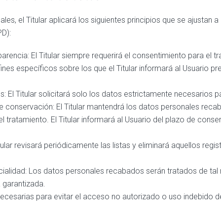
les, el Titular aplicará los siguientes principios que se ajustan
D):
ansparencia: El Titular siempre requerirá el consentimiento para el
ines específicos sobre los que el Titular informará al Usuario 
 El Titular solicitará solo los datos estrictamente necesarios para
 de conservación: El Titular mantendrá los datos personales rec
del tratamiento. El Titular informará al Usuario del plazo de con
tular revisará periódicamente las listas y eliminará aquellos regi
ncialidad: Los datos personales recabados serán tratados de tal
á garantizada.
necesarias para evitar el acceso no autorizado o uso indebido d