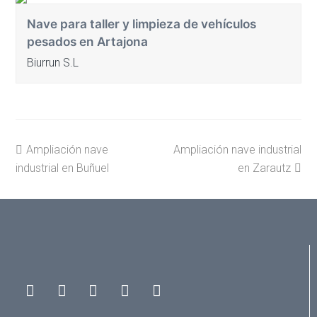
Nave para taller y limpieza de vehículos
pesados en Artajona
Biurrun S.L
previous
next
Ampliación nave
Ampliación nave industrial
post:
post:
industrial en Buñuel
en Zarautz
Instagram
Facebook
Vimeo
Twitter
LinkedIn