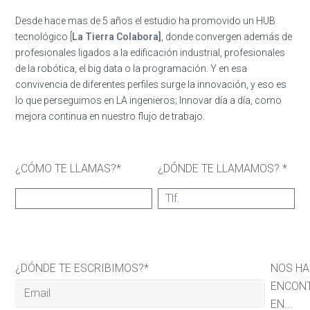
Desde hace mas de 5 años el estudio ha promovido un HUB
tecnológico [
La Tierra Colabora]
, donde convergen además de
profesionales ligados a la edificación industrial, profesionales
de la robótica, el big data o la programación. Y en esa
convivencia de diferentes perfiles surge la innovación, y eso es
lo que perseguimos en LA ingenieros; Innovar día a día, como
mejora continua en nuestro flujo de trabajo.
¿CÓMO TE LLAMAS?*
¿DÓNDE TE LLAMAMOS? *
¿DÓNDE TE ESCRIBIMOS?*
NOS H
ENCON
EN...