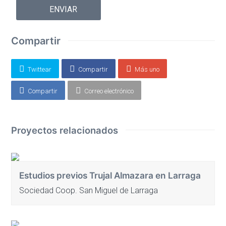
favor,
deja
este
Compartir
campo
vacío.
Twittear
Compartir
Más uno
Compartir
Correo electrónico
Proyectos relacionados
Estudios previos Trujal Almazara en Larraga
Sociedad Coop. San Miguel de Larraga