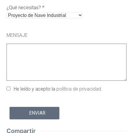
¿Qué necesitas? *
MENSAJE
He leído y acepto la
política de privacidad
.
Por
favor,
deja
este
Compartir
campo