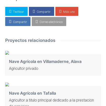
vacío.
Twittear
Compartir
Más uno
Compartir
Correo electrónico
Proyectos relacionados
Nave Agrícola en Villamaderne, Alava
Agricultor privado
Nave Agrícola en Tafalla
Agricultor a titulo principal dedicado a la prestacion