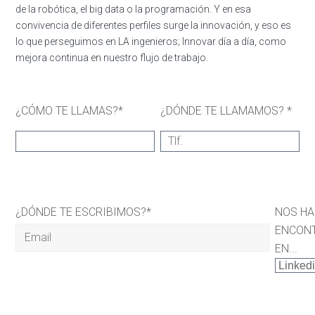
de la robótica, el big data o la programación. Y en esa
convivencia de diferentes perfiles surge la innovación, y eso es
lo que perseguimos en LA ingenieros; Innovar día a día, como
mejora continua en nuestro flujo de trabajo.
¿CÓMO TE LLAMAS?*
¿DÓNDE TE LLAMAMOS? *
¿DÓNDE TE ESCRIBIMOS?*
NOS H
ENCON
EN...