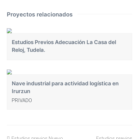
Proyectos relacionados
Estudios Previos Adecuación La Casa del
Reloj, Tudela.
Nave industrial para actividad logística en
Irurzun
PRIVADO
previous
next
Estudios previos Nuevo
Estudios previos