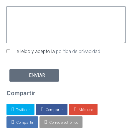
He leído y acepto la
política de privacidad
.
Por
favor,
deja
este
Compartir
campo
vacío.
Twittear
Compartir
Más uno
Compartir
Correo electrónico